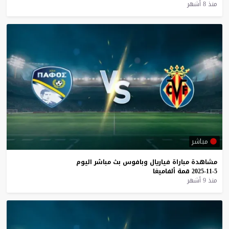
منذ 8 أشهر
مباشر
مشاهدة
مباراة
فياريال
وبافوس
بث
مباشر
اليوم
5-11-2025
قمة
ألفاميغا
منذ 9 أشهر