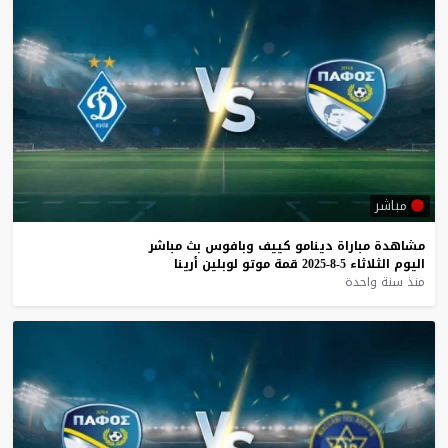
مباشر
مشاهدة
مباراة
دينامو
كييف
وبافوس
بث
مباشر
اليوم
الثلاثاء
5-8-2025
قمة
موتو
لوبلين
أرينا
منذ سنة واحدة