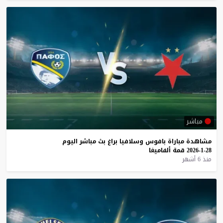
مباشر
مشاهدة
مباراة
بافوس
وسلافيا
براغ
بث
مباشر
اليوم
28-1-2026
قمة
ألفاميغا
منذ 6 أشهر