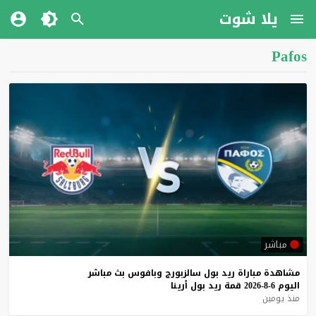
يلا شوت
Pafos
مباشر
مشاهدة
مباراة
ريد
بول
سالزبورج
وبافوس
بث
مباشر
اليوم
6-8-2026
قمة
ريد
بول
أرينا
منذ يومين