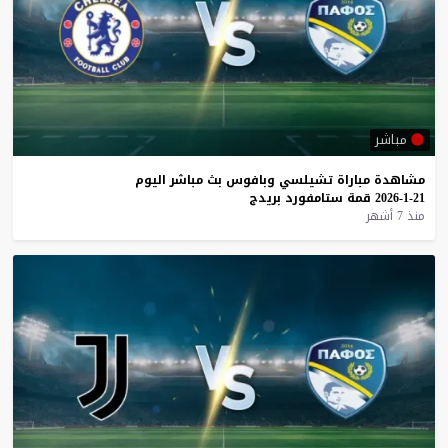
مباشر
مشاهدة
مباراة
تشيلسي
وبافوس
بث
مباشر
اليوم
21-1-2026
قمة
ستامفورد
بريدج
منذ 7 أشهر