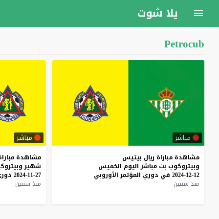
يلا شوت
Petrocub
مباشر
مباشر
مشاهدة
مباراة
ريال
بيتيس
مشاهدة
مباراة
وبيتروكوب
بث
مباشر
اليوم
الخميس
شهير
وبيتروك
12-12-2024
في
دوري
المؤتمر
الأوروبي
27-11-2024
دور
منذ سنتين
منذ سنتين