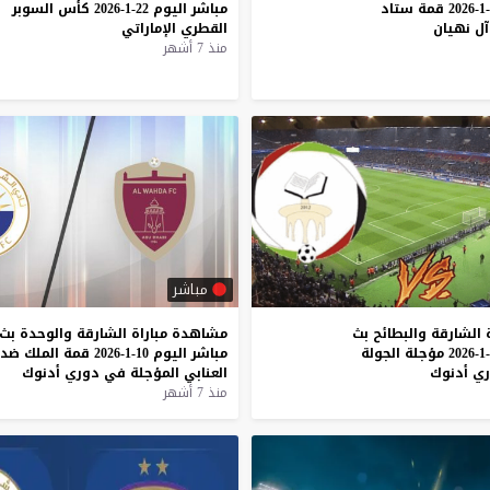
قمة
ستاد
مباشر
اليوم
22-1-2026
كأس
السوبر
آل
نهيان
القطري
الإماراتي
منذ 7 أشهر
مباشر
الشارقة
والبطائح
بث
مشاهدة
مباراة
الشارقة
والوحدة
بث
مؤجلة
الجولة
مباشر
اليوم
10-1-2026
قمة
الملك
ضد
ري
أدنوك
العنابي
المؤجلة
في
دوري
أدنوك
منذ 7 أشهر