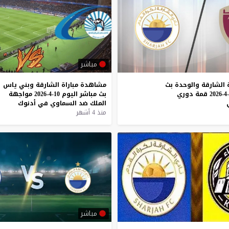
مباشر
الشارقة
والوحدة
بث
مشاهدة
مباراة
الشارقة
وبني
ياس
قمة
دوري
بث
مباشر
اليوم
10-4-2026
مواجهة
الملك
ضد
السماوي
في
أدنوك
منذ 4 أشهر
مباشر