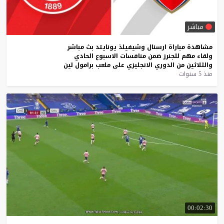
مباشر
مشاهدة
مباراة
ارسنال
وشيفيلذ
يونايتد
بث
مباشر
ولقاء
مهم
للجنرز
ضمن
منافسات
الاسبوع
الحادي
والثلاثين
من
الدوري
الانجليزي
على
ملعب
برامول
لين
منذ 5 سنوات
00:02:30