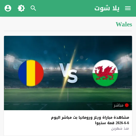
يلا شوت
Wales
مباشر
مشاهدة
مباراة
ويلز
ورومانيا
بث
مباشر
اليوم
6-6-2026
قمة
ستيوا
منذ شهرين