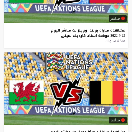
مباشر
مشاهدة
مباراة
بولندا
وويلز
بث
مباشر
اليوم
25-9-2022
موقعة
استاد
كارديف
سيتي
منذ 4 سنوات
مباشر
مشاهدة
مباراة
بلجيكا
وويلز
بث
مباشر
اليوم