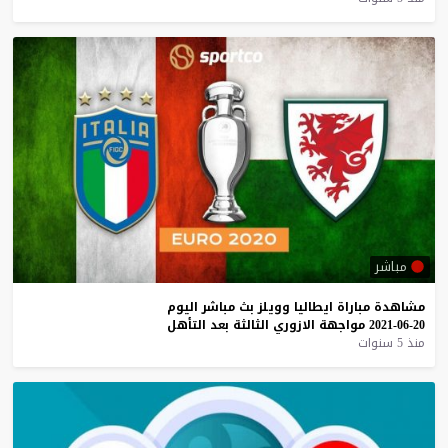
مباشر
مشاهدة
مباراة
ايطاليا
وويلز
بث
مباشر
اليوم
20-06-2021
مواجهة
الازوري
الثالثة
بعد
التأهل
منذ 5 سنوات