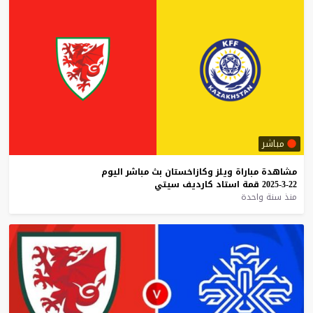
مباشر
مشاهدة
مباراة
ويلز
وكازاخستان
بث
مباشر
اليوم
22-3-2025
قمة
استاد
كارديف
سيتي
منذ سنة واحدة