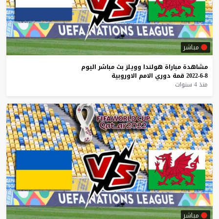
مباشر
مشاهدة
مباراة
هولندا
وويلز
بث
مباشر
اليوم
8-6-2022
قمة
دوري
الامم
الاوروبية
منذ 4 سنوات
مباشر