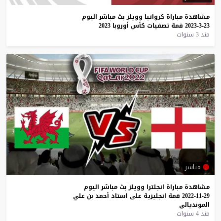
مشاهدة
مباراة
كرواتيا
وويلز
بث
مباشر
اليوم
23-3-2023
قمة
تصفيات
كأس
أوروبا
2023
منذ 3 سنوات
مباشر
مشاهدة
مباراة
انجلترا
وويلز
بث
مباشر
اليوم
29-11-2022
قمة
انجليزية
على
استاد
أحمد
بن
علي
المونديالي
منذ 4 سنوات