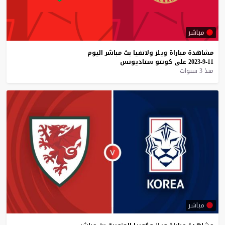
مباشر
مشاهدة
مباراة
ويلز
ولاتفيا
بث
مباشر
اليوم
11-9-2023
على
كونتو
ستاديونس
منذ 3 سنوات
مباشر