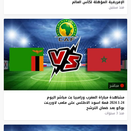
الإفريقية
المؤهلة
لكأس
العالم
منذ سنتين
مباشر
مشاهدة
مباراة
المغرب
وزامبيا
بث
مباشر
اليوم
24-1-2024
قمة
اسود
الاطلس
على
ملعب
لاورينت
بوكو
بعد
ضمان
الترشح
منذ 3 سنوات