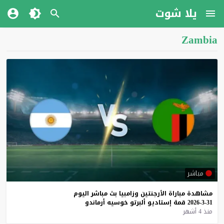
يلا شوت
Zambia
مباشر
مشاهدة
مباراة
الأرجنتين
وزامبيا
بث
مباشر
اليوم
31-3-2026
قمة
إستاديو
ألبرتو
خوسيه
أرماندو
منذ 4 أشهر