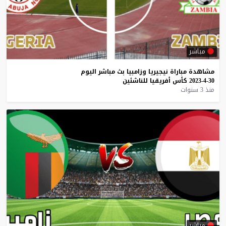
مباشر
مشاهدة
مباراة
نيجيريا
وزامبيا
بث
مباشر
اليوم
30-4-2023
كأس
أفريقيا
للناشئين
منذ 3 سنوات
مباشر