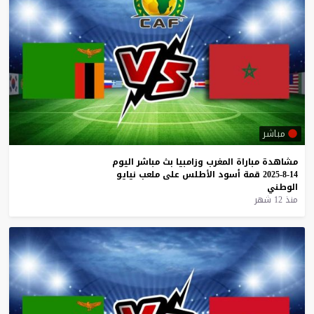
مباشر
مشاهدة
مباراة
المغرب
وزامبيا
بث
مباشر
اليوم
14-8-2025
قمة
أسود
الأطلس
على
ملعب
نيايو
الوطني
منذ 12 شهر