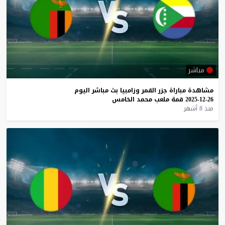
مباشر
مشاهدة
مباراة
جزر
القمر
وزامبيا
بث
مباشر
اليوم
26-12-2025
قمة
ملعب
محمد
الخامس
منذ 8 أشهر