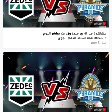
مباشر
مشاهدة
مباراة
بيراميدز
وزد
بث
مباشر
اليوم
18-9-2025
قمة
استاد
الدفاع
الجوي
منذ 11 شهر
مباشر