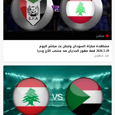
مباشر
مشاهدة
مباراة
السودان
ولبنان
بث
مباشر
اليوم
29-5-2026
قمة
صقور
الجديان
ضد
منتخب
الأرز
وديا
منذ شهرين