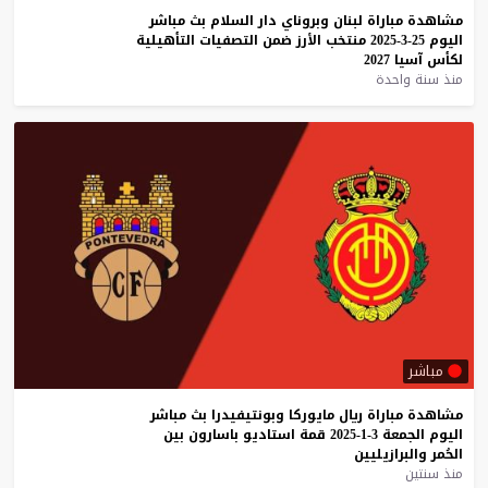
مشاهدة
مباراة
لبنان
وبروناي
دار
السلام
بث
مباشر
اليوم
25-3-2025
منتخب
الأرز
ضمن
التصفيات
التأهيلية
لكأس
آسيا
2027
منذ سنة واحدة
مباشر
مشاهدة
مباراة
ريال
مايوركا
وبونتيفيدرا
بث
مباشر
اليوم
الجمعة
3-1-2025
قمة
استاديو
باسارون
بين
الحُمر
والبرازيليين
منذ سنتين