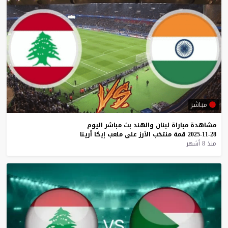
مباشر
مشاهدة
مباراة
لبنان
والهند
بث
مباشر
اليوم
28-11-2025
قمة
منتخب
الأرز
على
ملعب
إيكا
أرينا
منذ 8 أشهر