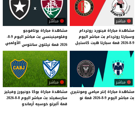
مباشر
مباشر
مشاهدة
مباراة
فينورد
روتردام
مشاهدة مباراة بوتافوجو
وسبارتا
روتردام
بث
مباشر
اليوم
وفلومينينسي بث مباشر اليوم 9-8-
9-8-2026
قمة
سبارتا
هيت
كاستيل
الأولمبي
2026 قمة نيلتون سانتوس
مباشر
مباشر
مشاهدة
مباراة
إنتر
ميامي
ومونتيري
مشاهدة
مباراة
بوكا
جونيورز
وفيليز
بث
مباشر
اليوم
9-8-2026
قمة
نو
سارسفيلد
بث
مباشر
اليوم
8-8-2026
قمة
ألبرتو
خوسيه
أرماندو