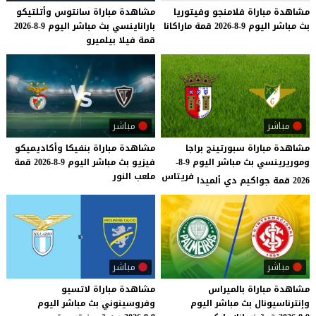
مشاهدة
مباراة
فلامنجو
وفيتوريا
مشاهدة
مباراة
سانتوس
وأتلتيكو
بث
مباشر
اليوم
9-8-2026
قمة
ماراكانا
باراناينسي
بث
مباشر
اليوم
9-8-2026
قمة
فيلا
بيلميرو
مباشر
مباشر
مشاهدة مباراة سبورتينج براجا
مشاهدة
مباراة
بنفيكا
وأكاديميكو
وموريرينسي بث مباشر اليوم 9-8-
فيزيو
بث
مباشر
اليوم
9-8-2026
قمة
فريتاس
ملعب
النور
2026 قمة جواكيم دي ألميدا
مباشر
مباشر
مشاهدة
مباراة
بالميراس
مشاهدة
مباراة
لاتسيو
وإنترناسيونال
بث
مباشر
اليوم
وفروسينوني
بث
مباشر
اليوم