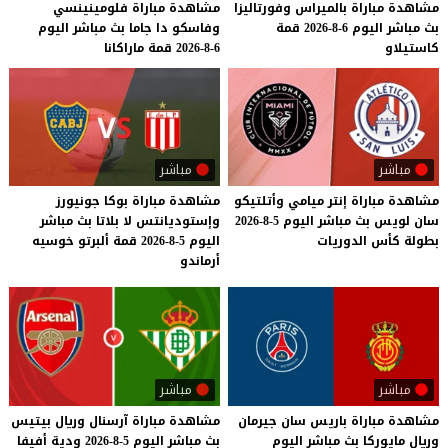
مشاهدة
مباراة
بالميراس
وفورتاليزا
مشاهدة
مباراة
فلومينينسي
بث
مباشر
اليوم
6-8-2026
قمة
وفاسكو
دا
جاما
بث
مباشر
اليوم
كاستيلاو
6-8-2026
قمة
ماراكانا
مباشر
مباشر
مشاهدة
مباراة
إنتر
ميامي
وأتلتيكو
مشاهدة مباراة بوكا جونيورز
سان
لويس
بث
مباشر
اليوم
5-8-2026
وإستوديانتس لا بلاتا بث مباشر
بطولة
كأس
الدوريات
اليوم 5-8-2026 قمة ألبرتو خوسيه
أرماندو
مباشر
مباشر
مشاهدة
مباراة
باريس
سان
جيرمان
مشاهدة
مباراة
آرسنال
وريال
بيتيس
وريال
مايوركا
بث
مباشر
اليوم
بث
مباشر
اليوم
5-8-2026
ودية
أفيفا