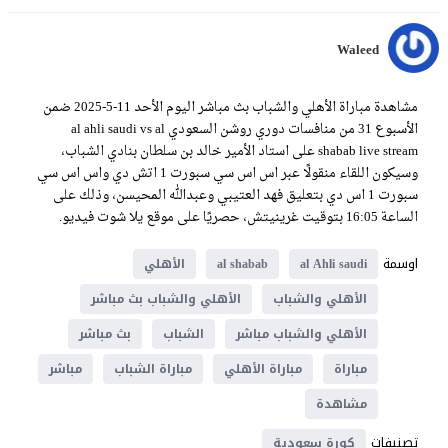
Waleed
مشاهدة مباراة الأهلي والشباب بث مباشر اليوم الأحد 11-5-2025 ضمن
الأسبوع 31 من منافسات دوري روشن السعودي al ahli saudi vs al
shabab live stream على استاد الأمير خالد بن سلطان بنادي الشباب،
وسيكون اللقاء منقولًا عبر اس اس سي سبورت 1 اتش دي واس اس سي
سبورت 1 اس دي بتعليق فهد العتيبي وعبدالله المحيسن، وذلك على
الساعة 16:05 بتوقيت غرينيتش، حصريًا على موقع يلا شوت فيديو.
اوسمة
al Ahli saudi
al shabab
الأهلي
الأهلي والشباب
الأهلي والشباب بث مباشر
الأهلي والشباب مباشر
الشباب
بث مباشر
مباراة
مباراة الأهلي
مباراة الشباب
مباشر
مشاهدة
تصنيفات
كورة سعودية