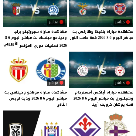
مباشر
مباشر
مشاهدة
مباراة
بنفيكا
وهارتس
بث
مشاهدة مباراة سبورتينج براجا
مباشر
اليوم
6-8-2026
قمة
ملعب
النور
ودينامو مينسك بث مباشر اليوم 6-8-
الأوروبي
2026 تصفيات دوري المؤتمر
مباشر
مباشر
مشاهدة
مباراة
أياكس
أمستردام
مشاهدة
مباراة
موناكو
وخيتافي
بث
وشيلبورن
بث
مباشر
اليوم
6-8-2026
مباشر
اليوم
6-8-2026
ودية
لويس
قمة
يوهان
كرويف
أرينا
الثاني