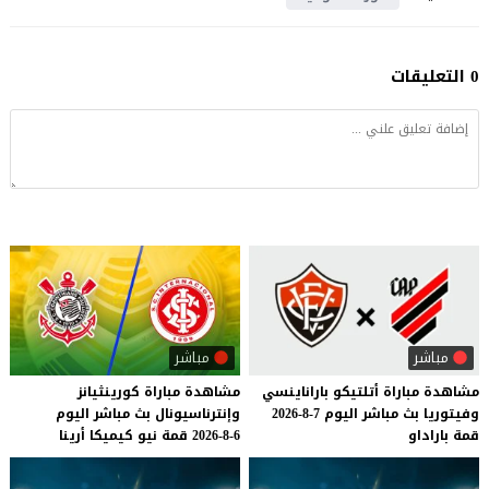
0 التعليقات
مباشر
مباشر
مشاهدة
مباراة
أتلتيكو
باراناينسي
مشاهدة
مباراة
كورينثيانز
وفيتوريا
بث
مباشر
اليوم
7-8-2026
وإنترناسيونال
بث
مباشر
اليوم
قمة
باراداو
6-8-2026
قمة
نيو
كيميكا
أرينا