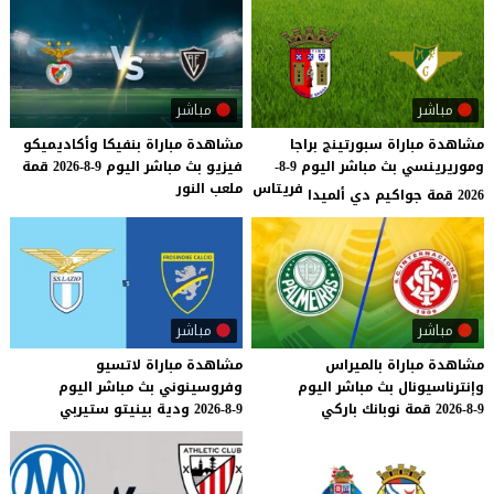
مباشر
مباشر
مشاهدة مباراة سبورتينج براجا
مشاهدة
مباراة
بنفيكا
وأكاديميكو
وموريرينسي بث مباشر اليوم 9-8-
فيزيو
بث
مباشر
اليوم
9-8-2026
قمة
فريتاس
ملعب
النور
2026 قمة جواكيم دي ألميدا
مباشر
مباشر
مشاهدة
مباراة
بالميراس
مشاهدة
مباراة
لاتسيو
وإنترناسيونال
بث
مباشر
اليوم
وفروسينوني
بث
مباشر
اليوم
9-8-2026
قمة
نوبانك
باركي
9-8-2026
ودية
بينيتو
ستيربي