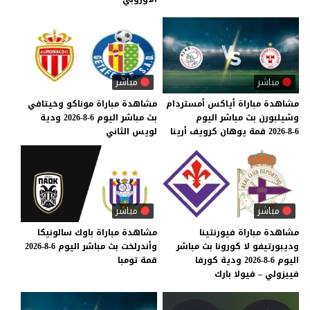
مباشر
مباشر
مشاهدة
مباراة
أياكس
أمستردام
مشاهدة
مباراة
موناكو
وخيتافي
وشيلبورن
بث
مباشر
اليوم
بث
مباشر
اليوم
6-8-2026
ودية
6-8-2026
قمة
يوهان
كرويف
أرينا
لويس
الثاني
مباشر
مباشر
مشاهدة مباراة فيورنتينا
مشاهدة
مباراة
باوك
سالونيكا
وديبورتيفو لا كورونا بث مباشر
وأندرلخت
بث
مباشر
اليوم
6-8-2026
اليوم 6-8-2026 ودية كورفا
قمة
تومبا
فييزولي – فيولا بارك