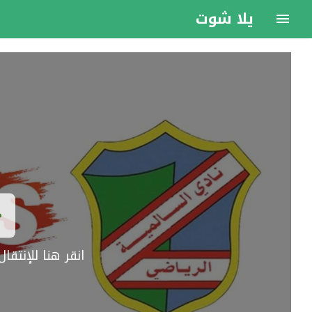
يلا شوت
انقر هنا للإنتق