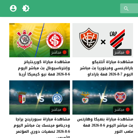
مباشر
مباشر
مشاهدة
مباراة
أتلتيكو
مشاهدة
مباراة
كورينثيانز
باراناينسي
وفيتوريا
بث
مباشر
وإنترناسيونال
بث
مباشر
اليوم
اليوم
7-8-2026
قمة
باراداو
6-8-2026
قمة
نيو
كيميكا
أرينا
مباشر
مباشر
مشاهدة
مباراة
بنفيكا
وهارتس
مشاهدة مباراة سبورتينج براجا
بث
مباشر
اليوم
6-8-2026
قمة
ودينامو مينسك بث مباشر اليوم
ملعب
النور
6-8-2026 تصفيات دوري المؤتمر
الأوروبي