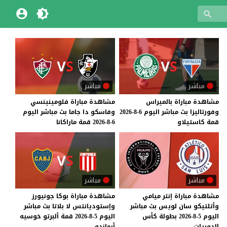
مباشر
مباشر
مشاهدة
مباراة
بالميراس
مشاهدة
مباراة
فلومينينسي
وفورتاليزا
بث
مباشر
اليوم
6-8-2026
وفاسكو
دا
جاما
بث
مباشر
اليوم
قمة
كاستيلاو
6-8-2026
قمة
ماراكانا
مباشر
مباشر
مشاهدة مباراة إنتر ميامي
مشاهدة مباراة بوكا جونيورز
وأتلتيكو سان لويس بث مباشر
وإستوديانتس لا بلاتا بث مباشر
اليوم 5-8-2026 بطولة كأس
اليوم 5-8-2026 قمة ألبرتو خوسيه
الدوريات
أرماندو