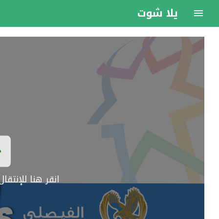
يلا شوت
انقر هنا للإنتق