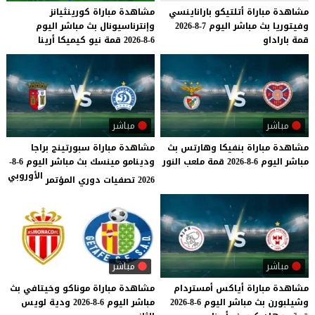
مشاهدة
مباراة
أتلتيكو
باراناينسي
مشاهدة
مباراة
كورينثيانز
وفيتوريا
بث
مباشر
اليوم
7-8-2026
وإنترناسيونال
بث
مباشر
اليوم
قمة
باراداو
6-8-2026
قمة
نيو
كيميكا
أرينا
مباشر
مباشر
مشاهدة
مباراة
بنفيكا
وهارتس
بث
مشاهدة مباراة سبورتينج براجا
مباشر
اليوم
6-8-2026
قمة
ملعب
النور
ودينامو مينسك بث مباشر اليوم 6-8-
الأوروبي
2026 تصفيات دوري المؤتمر
مباشر
مباشر
مشاهدة
مباراة
أياكس
أمستردام
مشاهدة
مباراة
موناكو
وخيتافي
بث
وشيلبورن
بث
مباشر
اليوم
6-8-2026
مباشر
اليوم
6-8-2026
ودية
لويس