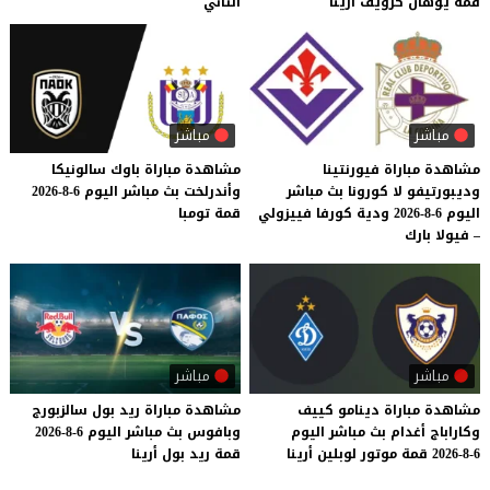
قمة
يوهان
كرويف
أرينا
الثاني
مباشر
مباشر
مشاهدة مباراة فيورنتينا
مشاهدة
مباراة
باوك
سالونيكا
وديبورتيفو لا كورونا بث مباشر
وأندرلخت
بث
مباشر
اليوم
6-8-2026
اليوم 6-8-2026 ودية كورفا فييزولي
قمة
تومبا
– فيولا بارك
مباشر
مباشر
مشاهدة
مباراة
دينامو
كييف
مشاهدة
مباراة
ريد
بول
سالزبورج
وكاراباج
أغدام
بث
مباشر
اليوم
وبافوس
بث
مباشر
اليوم
6-8-2026
6-8-2026
قمة
موتور
لوبلين
أرينا
قمة
ريد
بول
أرينا