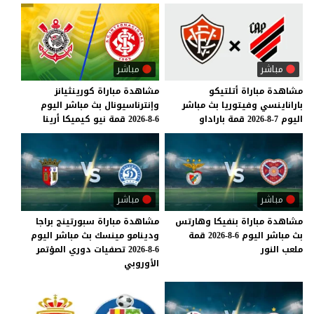
مباشر
مباشر
مشاهدة
مباراة
أتلتيكو
مشاهدة
مباراة
كورينثيانز
باراناينسي
وفيتوريا
بث
مباشر
وإنترناسيونال
بث
مباشر
اليوم
اليوم
7-8-2026
قمة
باراداو
6-8-2026
قمة
نيو
كيميكا
أرينا
مباشر
مباشر
مشاهدة
مباراة
بنفيكا
وهارتس
مشاهدة مباراة سبورتينج براجا
بث
مباشر
اليوم
6-8-2026
قمة
ودينامو مينسك بث مباشر اليوم
ملعب
النور
6-8-2026 تصفيات دوري المؤتمر
الأوروبي