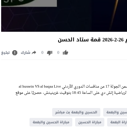
ن
0
0
شارك
تبليغ
مشاهدة مباراة الحسين والبقعة بث مباشر اليوم الخميس 26-2-2026 ضمن الجولة 17 من منافسات الدوري الأردني al hussein VS al baqaa Live
Stream على ملعب ستاد الحسن، وسيكون اللقاء منقولًا عبر قناة الأردن الرياضية إتش دي على الساعة 18:45 بتوقيت غرينيتش، حصريًا على موقع
سين والبقعة
الحسين والبقعة بث مباشر
راة البقعة
مباراة الحسين
مباراة الحسين والبقعة