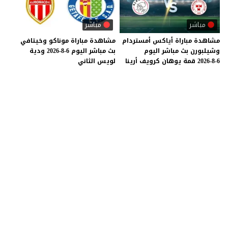
مباشر
مباشر
مشاهدة
مباراة
أياكس
أمستردام
مشاهدة
مباراة
موناكو
وخيتافي
وشيلبورن
بث
مباشر
اليوم
بث
مباشر
اليوم
6-8-2026
ودية
6-8-2026
قمة
يوهان
كرويف
أرينا
لويس
الثاني