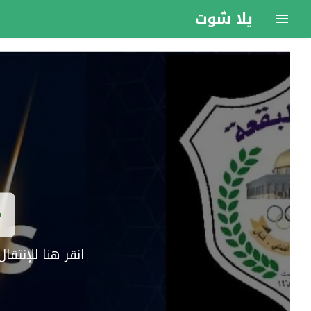
يلا شوت
انقر هنا للإنتق