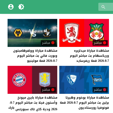
مباشر
مباشر
مشاهدة
مباراة
ميدلزبره
مشاهدة
مباراة
وولفرهامبتون
وريكسهام
بث
مباشر
اليوم
وبورت
فالي
بث
مباشر
اليوم
7-8-2026
قمة
ريفرسايد
7-8-2026
قمة
مولينيو
مباشر
مباشر
مشاهدة
مباراة
بوخوم
وهيرتا
مشاهدة مباراة بايرن ميونخ
برلين
بث
مباشر
اليوم
7-8-2026
قمة
وأستون فيلا بث مباشر اليوم 7-8-
فونوفيا
رورستاديون
بارك
2026 ودية كاي تاك سبورتس