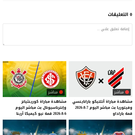
0 التعليقات
مباشر
مباشر
مشاهدة
مباراة
أتلتيكو
باراناينسي
مشاهدة
مباراة
كورينثيانز
وفيتوريا
بث
مباشر
اليوم
7-8-2026
وإنترناسيونال
بث
مباشر
اليوم
قمة
باراداو
6-8-2026
قمة
نيو
كيميكا
أرينا