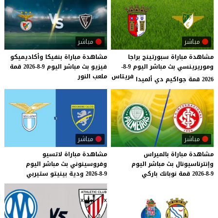
مباشر
مباشر
مشاهدة مباراة سبورتينج براجا
مشاهدة
مباراة
بنفيكا
وأكاديميكو
وموريرينسي بث مباشر اليوم 9-8-
فيزيو
بث
مباشر
اليوم
9-8-2026
قمة
فريتاس
ملعب
النور
2026 قمة جواكيم دي ألميدا
مباشر
مباشر
مشاهدة
مباراة
بالميراس
مشاهدة
مباراة
لاتسيو
وإنترناسيونال
بث
مباشر
اليوم
وفروسينوني
بث
مباشر
اليوم
9-8-2026
قمة
نوبانك
باركي
9-8-2026
ودية
بينيتو
ستيربي