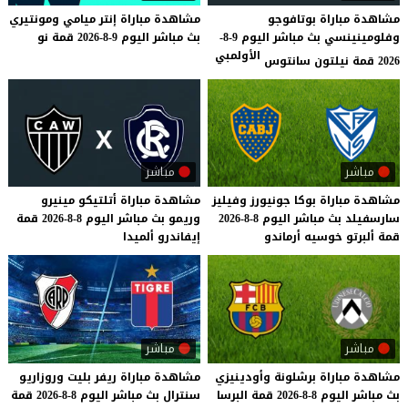
مشاهدة مباراة بوتافوجو
مشاهدة
مباراة
إنتر
ميامي
ومونتيري
وفلومينينسي بث مباشر اليوم 9-8-
بث
مباشر
اليوم
9-8-2026
قمة
نو
الأولمبي
2026 قمة نيلتون سانتوس
مباشر
مباشر
مشاهدة
مباراة
بوكا
جونيورز
وفيليز
مشاهدة
مباراة
أتلتيكو
مينيرو
سارسفيلد
بث
مباشر
اليوم
8-8-2026
وريمو
بث
مباشر
اليوم
8-8-2026
قمة
قمة
ألبرتو
خوسيه
أرماندو
إيفاندرو
ألميدا
مباشر
مباشر
مشاهدة
مباراة
برشلونة
وأودينيزي
مشاهدة
مباراة
ريفر
بليت
وروزاريو
بث
مباشر
اليوم
8-8-2026
قمة
البرسا
سنترال
بث
مباشر
اليوم
8-8-2026
قمة