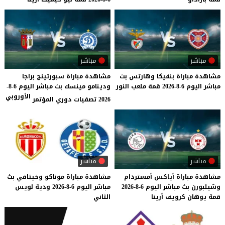
مباشر
مباشر
مشاهدة
مباراة
بنفيكا
وهارتس
بث
مشاهدة مباراة سبورتينج براجا
مباشر
اليوم
6-8-2026
قمة
ملعب
النور
ودينامو مينسك بث مباشر اليوم 6-8-
الأوروبي
2026 تصفيات دوري المؤتمر
مباشر
مباشر
مشاهدة
مباراة
أياكس
أمستردام
مشاهدة
مباراة
موناكو
وخيتافي
بث
وشيلبورن
بث
مباشر
اليوم
6-8-2026
مباشر
اليوم
6-8-2026
ودية
لويس
قمة
يوهان
كرويف
أرينا
الثاني