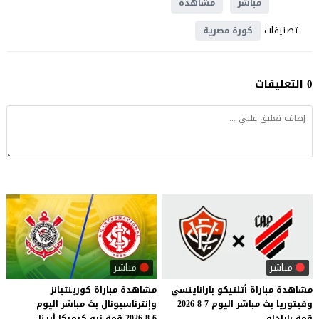
مباشر
مشاهدة
تصنيفات
كورة مصرية
0 التعليقات
مباشر
مباشر
مشاهدة
مباراة
أتلتيكو
باراناينسي
مشاهدة
مباراة
كورينثيانز
وفيتوريا
بث
مباشر
اليوم
7-8-2026
وإنترناسيونال
بث
مباشر
اليوم
قمة
باراداو
6-8-2026
قمة
نيو
كيميكا
أرينا