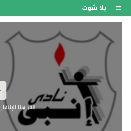
يلا شوت
انقر هنا للإنتق