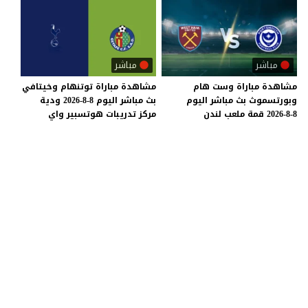
مباشر
مباشر
مشاهدة
مباراة
وست
هام
مشاهدة
مباراة
توتنهام
وخيتافي
وبورتسموث
بث
مباشر
اليوم
بث
مباشر
اليوم
8-8-2026
ودية
8-8-2026
قمة
ملعب
لندن
مركز
تدريبات
هوتسبير
واي