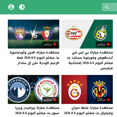
مباشر
مباشر
مشاهدة مباراة بي إس في
مشاهدة
مباراة
العين
وأوساسونا
آيندهوفن وفورتونا سيتارد بث
بث
مباشر
اليوم
8-8-2026
قمة
مباشر اليوم 8-8-2026 إفتتاحية
الزعيم
الودية
على
إل
سادار
فيليبس
مباشر
مباشر
مشاهدة
مباراة
غلطة
سراي
مشاهدة
مباراة
بيراميدز
وريزا
وفياريال
بث
مباشر
اليوم
8-8-2026
سبور
بث
مباشر
اليوم
8-8-2026