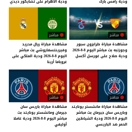
ودية
رامس
بارك
ودية
الأهرام
على
تشايكور
ديدي
مباشر
مباشر
مشاهدة
مباراة
طرابزون
سبور
مشاهدة مباراة ريال مدريد
وجوزتبه
بث
مباشر
اليوم
8-8-2026
وفيرينتسفاروشي بث مباشر
ودية
صلاح
على
غورسل
أكسل
اليوم 8-8-2026 ودية الملكي على
غروباما أرينا
مباشر
مباشر
مشاهدة مباراة مانشستر يونايتد
مشاهدة مباراة باريس سان
وباريس سان جيرمان بث مباشر
جيرمان ومانشستر يونايتد بث
اليوم 8-8-2026 ودية الشياطين
مباشر اليوم 8-8-2026 ودية غاملا
الحمر ضد الباريسي
أوليفي