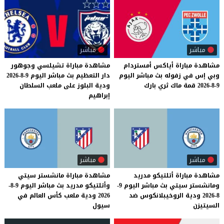
مباشر
مباشر
مشاهدة
مباراة
أياكس
أمستردام
مشاهدة مباراة تشيلسي وجوهور
وبي
إس
في
زفوله
بث
مباشر
اليوم
دار التعظيم بث مباشر اليوم 9-8-2026
9-8-2026
قمة
ماك
ثري
بارك
ودية البلوز على ملعب السلطان
إبراهيم
مباشر
مباشر
مشاهدة مباراة أتلتيكو مدريد
مشاهدة مباراة مانشستر سيتي
ومانشستر سيتي بث مباشر اليوم 9-
وأتلتيكو مدريد بث مباشر اليوم 9-8-
8-2026 ودية الروخيبلانكوس ضد
2026 ودية ملعب كأس العالم في
السيتيزن
سيول