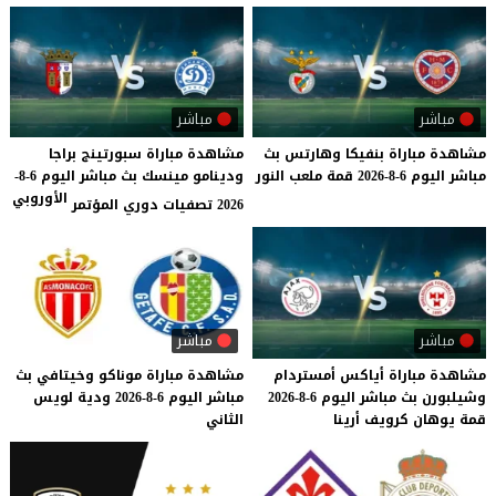
مباشر
مباشر
مشاهدة
مباراة
بنفيكا
وهارتس
بث
مشاهدة مباراة سبورتينج براجا
مباشر
اليوم
6-8-2026
قمة
ملعب
النور
ودينامو مينسك بث مباشر اليوم 6-8-
الأوروبي
2026 تصفيات دوري المؤتمر
مباشر
مباشر
مشاهدة
مباراة
أياكس
أمستردام
مشاهدة
مباراة
موناكو
وخيتافي
بث
وشيلبورن
بث
مباشر
اليوم
6-8-2026
مباشر
اليوم
6-8-2026
ودية
لويس
قمة
يوهان
كرويف
أرينا
الثاني