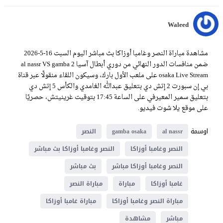
Waleed
مشاهدة مباراة النصر وغامبا أوزاكا بث مباشر اليوم السبت 16-5-2026
ضمن منافسات الدور النهائي من دوري أبطال آسيا 2 al nassr VS gamba
osaka Live Stream على ملعب الأول بارك، وسيكون اللقاء منقولًا عبر قناة
بي إن سبورت 2 إتش دي بتعليق عبدالله الغامدي والكأس 5 إتش دي
بتعليق سمير المعيرفي على الساعة 17:45 بتوقيت غرينيتش، حصريًا
على موقع يلا شوت فيديو.
اوسمة
al nassr
gamba osaka
النصر
النصر وغامبا أوزاكا
النصر وغامبا أوزاكا بث مباشر
النصر وغامبا أوزاكا مباشر
بث مباشر
غامبا أوزاكا
مباراة
مباراة النصر
مباراة النصر وغامبا أوزاكا
مباراة غامبا أوزاكا
مباشر
مشاهدة