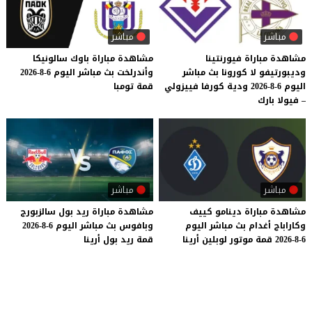
مباشر
مباشر
مشاهدة مباراة فيورنتينا
مشاهدة
مباراة
باوك
سالونيكا
وديبورتيفو لا كورونا بث مباشر
وأندرلخت
بث
مباشر
اليوم
6-8-2026
اليوم 6-8-2026 ودية كورفا فييزولي
قمة
تومبا
– فيولا بارك
مباشر
مباشر
مشاهدة
مباراة
دينامو
كييف
مشاهدة
مباراة
ريد
بول
سالزبورج
وكاراباج
أغدام
بث
مباشر
اليوم
وبافوس
بث
مباشر
اليوم
6-8-2026
6-8-2026
قمة
موتور
لوبلين
أرينا
قمة
ريد
بول
أرينا