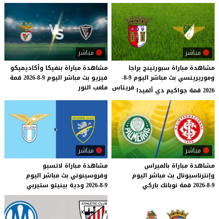
مباشر
مباشر
مشاهدة مباراة سبورتينج براجا
مشاهدة
مباراة
بنفيكا
وأكاديميكو
وموريرينسي بث مباشر اليوم 9-8-
فيزيو
بث
مباشر
اليوم
9-8-2026
قمة
فريتاس
ملعب
النور
2026 قمة جواكيم دي ألميدا
مباشر
مباشر
مشاهدة
مباراة
بالميراس
مشاهدة
مباراة
لاتسيو
وإنترناسيونال
بث
مباشر
اليوم
وفروسينوني
بث
مباشر
اليوم
9-8-2026
قمة
نوبانك
باركي
9-8-2026
ودية
بينيتو
ستيربي