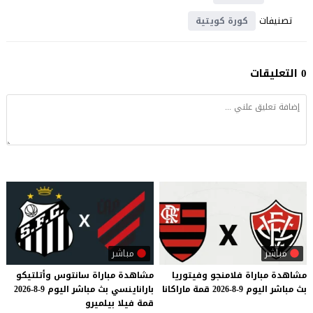
تصنيفات
كورة كويتية
0 التعليقات
مباشر
مباشر
مشاهدة
مباراة
فلامنجو
وفيتوريا
مشاهدة
مباراة
سانتوس
وأتلتيكو
بث
مباشر
اليوم
9-8-2026
قمة
ماراكانا
باراناينسي
بث
مباشر
اليوم
9-8-2026
قمة
فيلا
بيلميرو