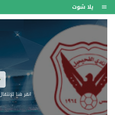
يلا شوت
انقر هنا للإنتق