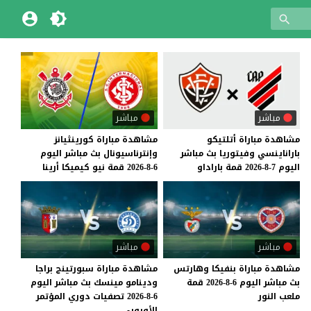
مباشر
مباشر
مشاهدة
مباراة
أتلتيكو
مشاهدة
مباراة
كورينثيانز
باراناينسي
وفيتوريا
بث
مباشر
وإنترناسيونال
بث
مباشر
اليوم
اليوم
7-8-2026
قمة
باراداو
6-8-2026
قمة
نيو
كيميكا
أرينا
مباشر
مباشر
مشاهدة
مباراة
بنفيكا
وهارتس
مشاهدة مباراة سبورتينج براجا
بث
مباشر
اليوم
6-8-2026
قمة
ودينامو مينسك بث مباشر اليوم
ملعب
النور
6-8-2026 تصفيات دوري المؤتمر
الأوروبي