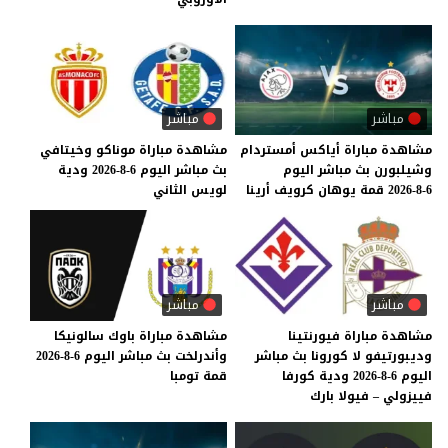
مباشر
مباشر
مشاهدة
مباراة
أياكس
أمستردام
مشاهدة
مباراة
موناكو
وخيتافي
وشيلبورن
بث
مباشر
اليوم
بث
مباشر
اليوم
6-8-2026
ودية
6-8-2026
قمة
يوهان
كرويف
أرينا
لويس
الثاني
مباشر
مباشر
مشاهدة مباراة فيورنتينا
مشاهدة
مباراة
باوك
سالونيكا
وديبورتيفو لا كورونا بث مباشر
وأندرلخت
بث
مباشر
اليوم
6-8-2026
اليوم 6-8-2026 ودية كورفا
قمة
تومبا
فييزولي – فيولا بارك