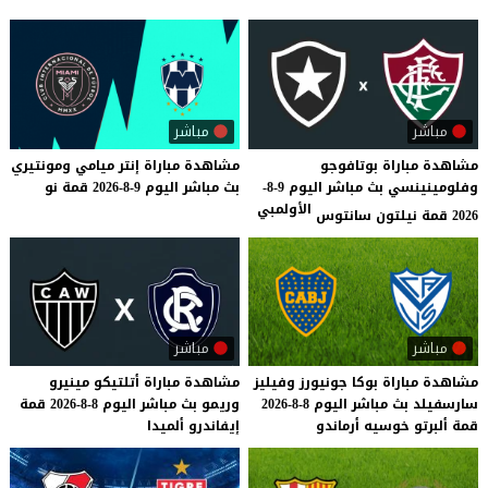
مباشر
مباشر
مشاهدة مباراة بوتافوجو
مشاهدة
مباراة
إنتر
ميامي
ومونتيري
وفلومينينسي بث مباشر اليوم 9-8-
بث
مباشر
اليوم
9-8-2026
قمة
نو
الأولمبي
2026 قمة نيلتون سانتوس
مباشر
مباشر
مشاهدة
مباراة
بوكا
جونيورز
وفيليز
مشاهدة
مباراة
أتلتيكو
مينيرو
سارسفيلد
بث
مباشر
اليوم
8-8-2026
وريمو
بث
مباشر
اليوم
8-8-2026
قمة
قمة
ألبرتو
خوسيه
أرماندو
إيفاندرو
ألميدا