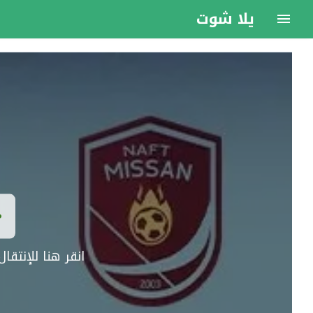
يلا شوت
انقر هنا للإنتق