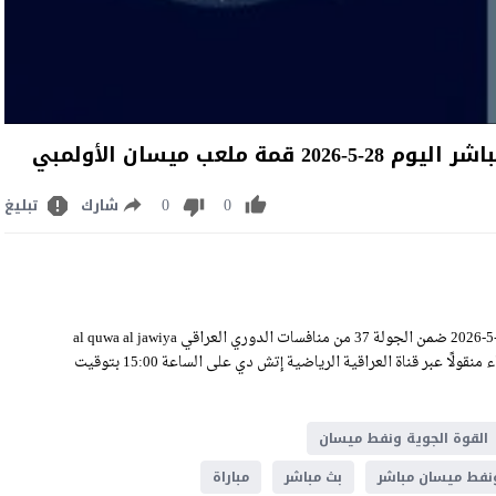
ب ميسان الأولمبي
0
0
شارك
تبليغ
مشاهدة مباراة القوة الجوية ونفط ميسان بث مباشر اليوم الخميس 28-5-2026 ضمن الجولة 37 من منافسات الدوري العراقي al quwa al jawiya
VS naft maysan Live Stream على ملعب ميسان الأولمبي، وسيكون اللقاء منقولًا عبر قناة العراقية الرياضية إتش دي على الساعة 15:00 بتوقيت
القوة الجوية ونفط ميسان
ونفط ميسان مباشر
بث مباشر
مباراة