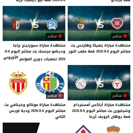
مباشر
مباشر
مشاهدة
مباراة
بنفيكا
وهارتس
بث
مشاهدة مباراة سبورتينج براجا
مباشر
اليوم
6-8-2026
قمة
ملعب
النور
ودينامو مينسك بث مباشر اليوم 6-8-
الأوروبي
2026 تصفيات دوري المؤتمر
مباشر
مباشر
مشاهدة
مباراة
أياكس
أمستردام
مشاهدة
مباراة
موناكو
وخيتافي
بث
وشيلبورن
بث
مباشر
اليوم
6-8-2026
مباشر
اليوم
6-8-2026
ودية
لويس
قمة
يوهان
كرويف
أرينا
الثاني