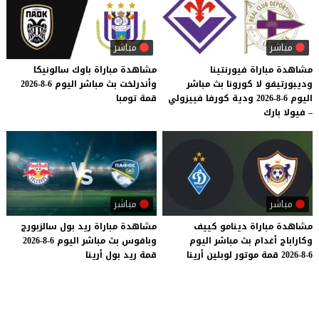
مباشر
مباشر
مشاهدة مباراة فيورنتينا
مشاهدة
مباراة
باوك
سالونيكا
وديبورتيفو لا كورونا بث مباشر
وأندرلخت
بث
مباشر
اليوم
6-8-2026
اليوم 6-8-2026 ودية كورفا فييزولي
قمة
تومبا
– فيولا بارك
مباشر
مباشر
مشاهدة
مباراة
دينامو
كييف
مشاهدة
مباراة
ريد
بول
سالزبورج
وكاراباج
أغدام
بث
مباشر
اليوم
وبافوس
بث
مباشر
اليوم
6-8-2026
6-8-2026
قمة
موتور
لوبلين
أرينا
قمة
ريد
بول
أرينا