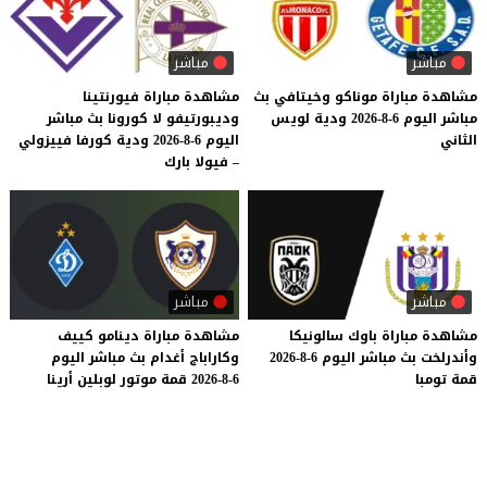
مباشر
مباشر
مشاهدة
مباراة
موناكو
وخيتافي
بث
مشاهدة مباراة فيورنتينا
مباشر
اليوم
6-8-2026
ودية
لويس
وديبورتيفو لا كورونا بث مباشر
الثاني
اليوم 6-8-2026 ودية كورفا فييزولي
– فيولا بارك
مباشر
مباشر
مشاهدة
مباراة
باوك
سالونيكا
مشاهدة
مباراة
دينامو
كييف
وأندرلخت
بث
مباشر
اليوم
6-8-2026
وكاراباج
أغدام
بث
مباشر
اليوم
قمة
تومبا
6-8-2026
قمة
موتور
لوبلين
أرينا