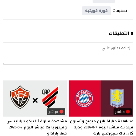
تصنيفات
كورة كويتية
0 التعليقات
مباشر
مباشر
مشاهدة
مباراة
بايرن
ميونخ
وأستون
مشاهدة
مباراة
أتلتيكو
باراناينسي
فيلا
بث
مباشر
اليوم
7-8-2026
ودية
وفيتوريا
بث
مباشر
اليوم
7-8-2026
كاي
تاك
سبورتس
بارك
قمة
باراداو