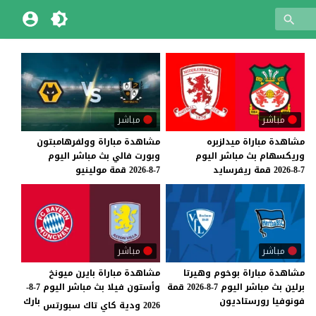
مباشر
مباشر
مشاهدة
مباراة
ميدلزبره
مشاهدة
مباراة
وولفرهامبتون
وريكسهام
بث
مباشر
اليوم
وبورت
فالي
بث
مباشر
اليوم
7-8-2026
قمة
ريفرسايد
7-8-2026
قمة
مولينيو
مباشر
مباشر
مشاهدة
مباراة
بوخوم
وهيرتا
مشاهدة مباراة بايرن ميونخ
برلين
بث
مباشر
اليوم
7-8-2026
قمة
وأستون فيلا بث مباشر اليوم 7-8-
فونوفيا
رورستاديون
بارك
2026 ودية كاي تاك سبورتس