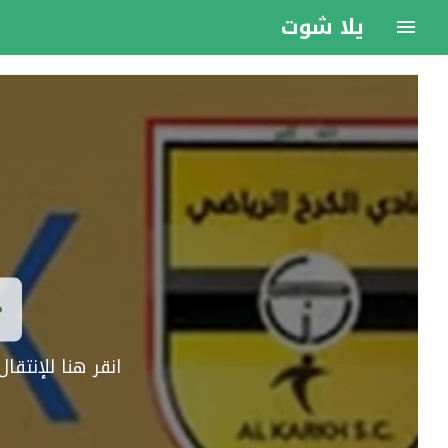
يلا شوت
انقر هنا للإنتق