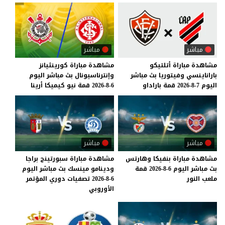
مباشر
مباشر
مشاهدة
مباراة
أتلتيكو
مشاهدة
مباراة
كورينثيانز
باراناينسي
وفيتوريا
بث
مباشر
وإنترناسيونال
بث
مباشر
اليوم
اليوم
7-8-2026
قمة
باراداو
6-8-2026
قمة
نيو
كيميكا
أرينا
مباشر
مباشر
مشاهدة
مباراة
بنفيكا
وهارتس
مشاهدة مباراة سبورتينج براجا
بث
مباشر
اليوم
6-8-2026
قمة
ودينامو مينسك بث مباشر اليوم
ملعب
النور
6-8-2026 تصفيات دوري المؤتمر
الأوروبي