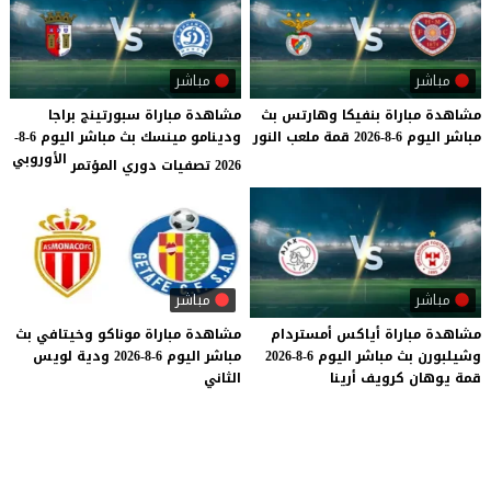
مباشر
مباشر
مشاهدة
مباراة
بنفيكا
وهارتس
بث
مشاهدة مباراة سبورتينج براجا
مباشر
اليوم
6-8-2026
قمة
ملعب
النور
ودينامو مينسك بث مباشر اليوم 6-8-
الأوروبي
2026 تصفيات دوري المؤتمر
مباشر
مباشر
مشاهدة
مباراة
أياكس
أمستردام
مشاهدة
مباراة
موناكو
وخيتافي
بث
وشيلبورن
بث
مباشر
اليوم
6-8-2026
مباشر
اليوم
6-8-2026
ودية
لويس
قمة
يوهان
كرويف
أرينا
الثاني