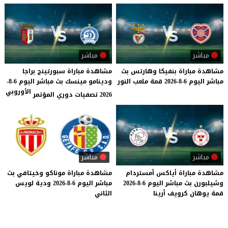
مباشر
مباشر
مشاهدة
مباراة
بنفيكا
وهارتس
بث
مشاهدة مباراة سبورتينج براجا
مباشر
اليوم
6-8-2026
قمة
ملعب
النور
ودينامو مينسك بث مباشر اليوم 6-8-
الأوروبي
2026 تصفيات دوري المؤتمر
مباشر
مباشر
مشاهدة
مباراة
أياكس
أمستردام
مشاهدة
مباراة
موناكو
وخيتافي
بث
وشيلبورن
بث
مباشر
اليوم
6-8-2026
مباشر
اليوم
6-8-2026
ودية
لويس
قمة
يوهان
كرويف
أرينا
الثاني