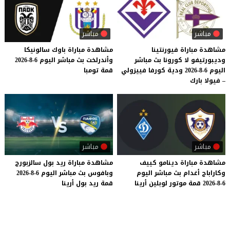
مباشر
مباشر
مشاهدة مباراة فيورنتينا
مشاهدة
مباراة
باوك
سالونيكا
وديبورتيفو لا كورونا بث مباشر
وأندرلخت
بث
مباشر
اليوم
6-8-2026
اليوم 6-8-2026 ودية كورفا فييزولي
قمة
تومبا
– فيولا بارك
مباشر
مباشر
مشاهدة
مباراة
دينامو
كييف
مشاهدة
مباراة
ريد
بول
سالزبورج
وكاراباج
أغدام
بث
مباشر
اليوم
وبافوس
بث
مباشر
اليوم
6-8-2026
6-8-2026
قمة
موتور
لوبلين
أرينا
قمة
ريد
بول
أرينا