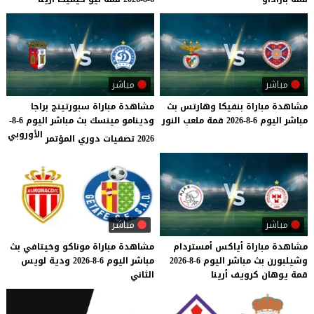
مباشر
مباشر
مشاهدة
مباراة
بنفيكا
وهارتس
بث
مشاهدة مباراة سبورتينج براجا
مباشر
اليوم
6-8-2026
قمة
ملعب
النور
ودينامو مينسك بث مباشر اليوم 6-8-
الأوروبي
2026 تصفيات دوري المؤتمر
مباشر
مباشر
مشاهدة
مباراة
أياكس
أمستردام
مشاهدة
مباراة
موناكو
وخيتافي
بث
وشيلبورن
بث
مباشر
اليوم
6-8-2026
مباشر
اليوم
6-8-2026
ودية
لويس
قمة
يوهان
كرويف
أرينا
الثاني