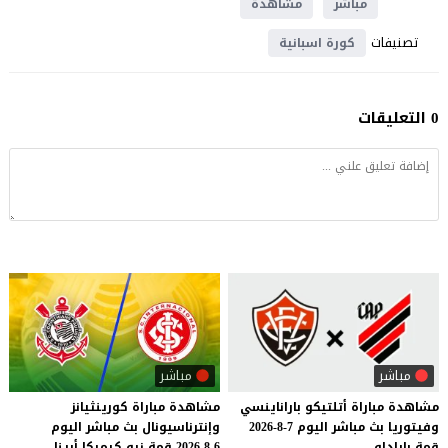
مباشر
مشاهدة
تصنيفات
كورة اسبانية
0 التعليقات
مباشر
مباشر
مشاهدة
مباراة
أتلتيكو
باراناينسي
مشاهدة
مباراة
كورينثيانز
وفيتوريا
بث
مباشر
اليوم
7-8-2026
وإنترناسيونال
بث
مباشر
اليوم
قمة
باراداو
6-8-2026
قمة
نيو
كيميكا
أرينا