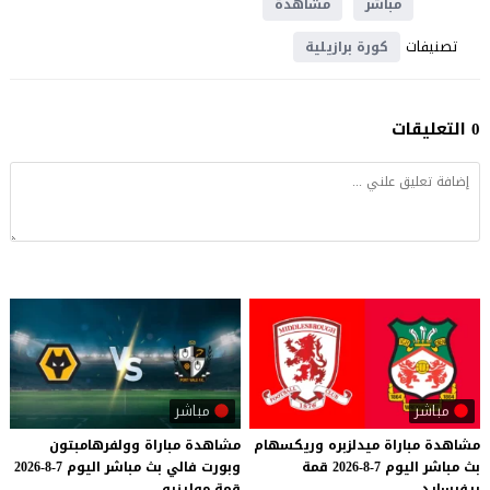
مباشر
مشاهدة
تصنيفات
كورة برازيلية
0 التعليقات
مباشر
مباشر
مشاهدة
مباراة
ميدلزبره
وريكسهام
مشاهدة
مباراة
وولفرهامبتون
بث
مباشر
اليوم
7-8-2026
قمة
وبورت
فالي
بث
مباشر
اليوم
7-8-2026
ريفرسايد
قمة
مولينيو