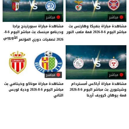
مباشر
مباشر
مشاهدة
مباراة
بنفيكا
وهارتس
بث
مشاهدة مباراة سبورتينج براجا
مباشر
اليوم
6-8-2026
قمة
ملعب
النور
ودينامو مينسك بث مباشر اليوم 6-8-
الأوروبي
2026 تصفيات دوري المؤتمر
مباشر
مباشر
مشاهدة
مباراة
أياكس
أمستردام
مشاهدة
مباراة
موناكو
وخيتافي
بث
وشيلبورن
بث
مباشر
اليوم
6-8-2026
مباشر
اليوم
6-8-2026
ودية
لويس
قمة
يوهان
كرويف
أرينا
الثاني