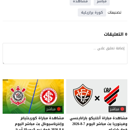
مباشر
مشاهدة
تصنيفات
كورة برازيلية
0 التعليقات
مباشر
مباشر
مشاهدة
مباراة
أتلتيكو
باراناينسي
مشاهدة
مباراة
كورينثيانز
وفيتوريا
بث
مباشر
اليوم
7-8-2026
وإنترناسيونال
بث
مباشر
اليوم
قمة
باراداو
6-8-2026
قمة
نيو
كيميكا
أرينا