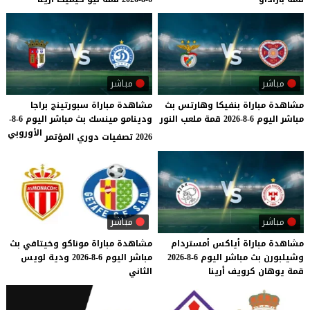
مباشر
مباشر
مشاهدة
مباراة
بنفيكا
وهارتس
بث
مشاهدة مباراة سبورتينج براجا
مباشر
اليوم
6-8-2026
قمة
ملعب
النور
ودينامو مينسك بث مباشر اليوم 6-8-
الأوروبي
2026 تصفيات دوري المؤتمر
مباشر
مباشر
مشاهدة
مباراة
أياكس
أمستردام
مشاهدة
مباراة
موناكو
وخيتافي
بث
وشيلبورن
بث
مباشر
اليوم
6-8-2026
مباشر
اليوم
6-8-2026
ودية
لويس
قمة
يوهان
كرويف
أرينا
الثاني