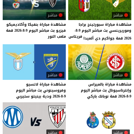
مباشر
مباشر
مشاهدة مباراة سبورتينج براجا
مشاهدة
مباراة
بنفيكا
وأكاديميكو
وموريرينسي بث مباشر اليوم 9-8-
فيزيو
بث
مباشر
اليوم
9-8-2026
قمة
فريتاس
ملعب
النور
2026 قمة جواكيم دي ألميدا
مباشر
مباشر
مشاهدة
مباراة
بالميراس
مشاهدة
مباراة
لاتسيو
وإنترناسيونال
بث
مباشر
اليوم
وفروسينوني
بث
مباشر
اليوم
9-8-2026
قمة
نوبانك
باركي
9-8-2026
ودية
بينيتو
ستيربي
مباشر
مباشر