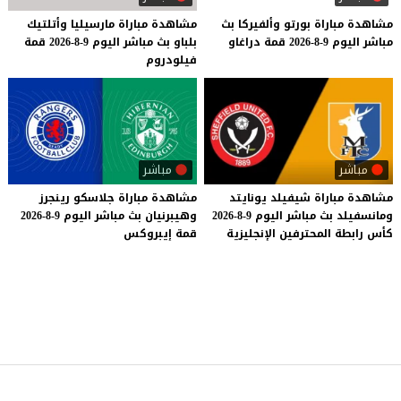
مشاهدة
مباراة
بورتو
وألفيركا
بث
مشاهدة
مباراة
مارسيليا
وأتلتيك
مباشر
اليوم
9-8-2026
قمة
دراغاو
بلباو
بث
مباشر
اليوم
9-8-2026
قمة
فيلودروم
مباشر
مباشر
مشاهدة
مباراة
شيفيلد
يونايتد
مشاهدة
مباراة
جلاسكو
رينجرز
ومانسفيلد
بث
مباشر
اليوم
9-8-2026
وهيبرنيان
بث
مباشر
اليوم
9-8-2026
كأس
رابطة
المحترفين
الإنجليزية
قمة
إيبروكس
موقع يلا شوت
© 2023 جميع الحقوق محفوظة.