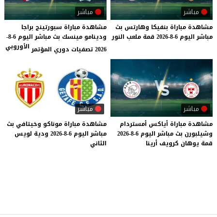
مباشر
مباشر
مشاهدة
مباراة
بنفيكا
وهارتس
بث
مشاهدة مباراة سبورتينج براجا
مباشر
اليوم
6-8-2026
قمة
ملعب
النور
ودينامو مينسك بث مباشر اليوم 6-8-
الأوروبي
2026 تصفيات دوري المؤتمر
مباشر
مباشر
مشاهدة
مباراة
أياكس
أمستردام
مشاهدة
مباراة
موناكو
وخيتافي
بث
وشيلبورن
بث
مباشر
اليوم
6-8-2026
مباشر
اليوم
6-8-2026
ودية
لويس
قمة
يوهان
كرويف
أرينا
الثاني