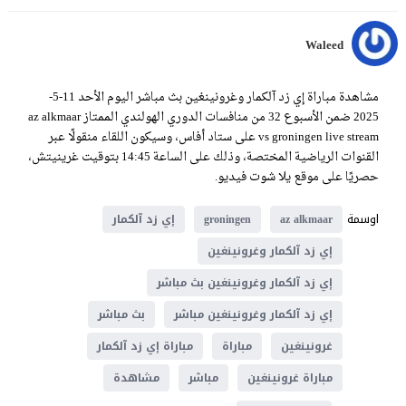
Waleed
مشاهدة مباراة إي زد آلكمار وغرونينغين بث مباشر اليوم الأحد 11-5-
2025 ضمن الأسبوع 32 من منافسات الدوري الهولندي الممتاز az alkmaar
vs groningen live stream على ستاد أفاس، وسيكون اللقاء منقولًا عبر
القنوات الرياضية المختصة، وذلك على الساعة 14:45 بتوقيت غرينيتش،
حصريًا على موقع يلا شوت فيديو.
اوسمة
az alkmaar
groningen
إي زد آلكمار
إي زد آلكمار وغرونينغين
إي زد آلكمار وغرونينغين بث مباشر
إي زد آلكمار وغرونينغين مباشر
بث مباشر
غرونينغين
مباراة
مباراة إي زد آلكمار
مباراة غرونينغين
مباشر
مشاهدة