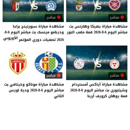
مباشر
مباشر
مشاهدة
مباراة
بنفيكا
وهارتس
بث
مشاهدة مباراة سبورتينج براجا
مباشر
اليوم
6-8-2026
قمة
ملعب
النور
ودينامو مينسك بث مباشر اليوم 6-8-
الأوروبي
2026 تصفيات دوري المؤتمر
مباشر
مباشر
مشاهدة
مباراة
أياكس
أمستردام
مشاهدة
مباراة
موناكو
وخيتافي
بث
وشيلبورن
بث
مباشر
اليوم
6-8-2026
مباشر
اليوم
6-8-2026
ودية
لويس
قمة
يوهان
كرويف
أرينا
الثاني