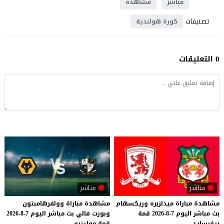
مباشر
مشاهدة
تصنيفات
كورة هولندية
0 التعليقات
مباشر
مباشر
مشاهدة
مباراة
ميدلزبره
وريكسهام
مشاهدة
مباراة
وولفرهامبتون
بث
مباشر
اليوم
7-8-2026
قمة
وبورت
فالي
بث
مباشر
اليوم
7-8-2026
ريفرسايد
قمة
مولينيو