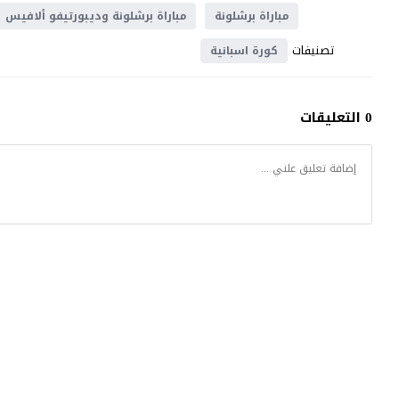
مباراة برشلونة
مباراة برشلونة وديبورتيفو ألافيس
تصنيفات
كورة اسبانية
0 التعليقات
موقع يلا شوت
© 2023 جميع الحقوق محفوظة.