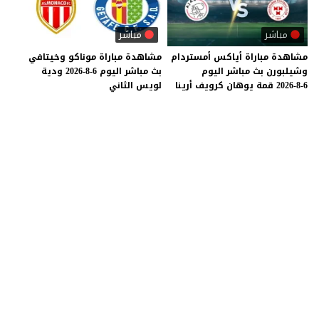
مباشر
مباشر
مشاهدة
مباراة
أياكس
أمستردام
مشاهدة
مباراة
موناكو
وخيتافي
وشيلبورن
بث
مباشر
اليوم
بث
مباشر
اليوم
6-8-2026
ودية
6-8-2026
قمة
يوهان
كرويف
أرينا
لويس
الثاني