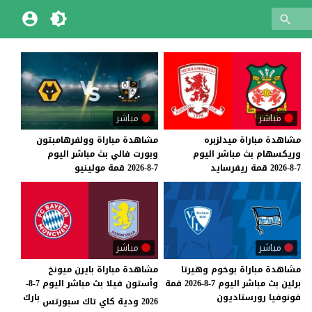
مباشر
مباشر
مشاهدة
مباراة
ميدلزبره
مشاهدة
مباراة
وولفرهامبتون
وريكسهام
بث
مباشر
اليوم
وبورت
فالي
بث
مباشر
اليوم
7-8-2026
قمة
ريفرسايد
7-8-2026
قمة
مولينيو
مباشر
مباشر
مشاهدة
مباراة
بوخوم
وهيرتا
مشاهدة مباراة بايرن ميونخ
برلين
بث
مباشر
اليوم
7-8-2026
قمة
وأستون فيلا بث مباشر اليوم 7-8-
فونوفيا
رورستاديون
بارك
2026 ودية كاي تاك سبورتس