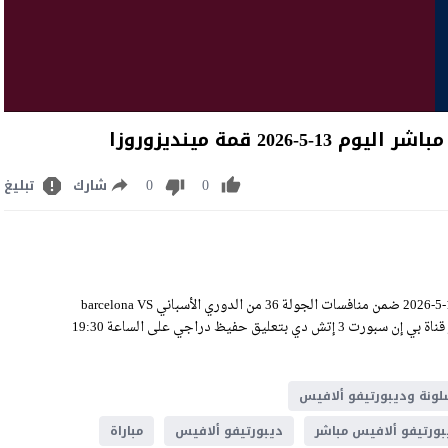
2 قمة مينديزوروزا
0
0
شارك
تبليغ
مشاهدة مباراة برشلونة وديبورتيفو ألافيس بث مباشر اليوم الأربعاء 13-5-2026 ضمن منافسات الجولة 36 من الدوري الأسباني barcelona VS
alaves Live Stream على ملعب مينديزوروزا، وسيكون اللقاء منقولًا عبر قناة بي إن سبورت 3 إتش دي بتعليق حفيظ دراجي على الساعة 19:30
لونة وديبورتيفو ألافيس
بورتيفو ألافيس مباشر
ديبورتيفو ألافيس
مباراة