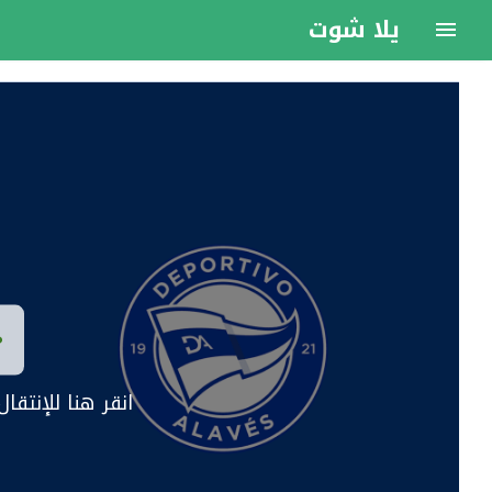
يلا شوت
انقر هنا للإنتق