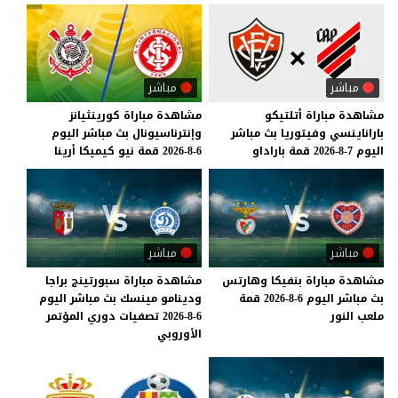
مباشر
مباشر
مشاهدة
مباراة
أتلتيكو
مشاهدة
مباراة
كورينثيانز
باراناينسي
وفيتوريا
بث
مباشر
وإنترناسيونال
بث
مباشر
اليوم
اليوم
7-8-2026
قمة
باراداو
6-8-2026
قمة
نيو
كيميكا
أرينا
مباشر
مباشر
مشاهدة
مباراة
بنفيكا
وهارتس
مشاهدة مباراة سبورتينج براجا
بث
مباشر
اليوم
6-8-2026
قمة
ودينامو مينسك بث مباشر اليوم
ملعب
النور
6-8-2026 تصفيات دوري المؤتمر
الأوروبي