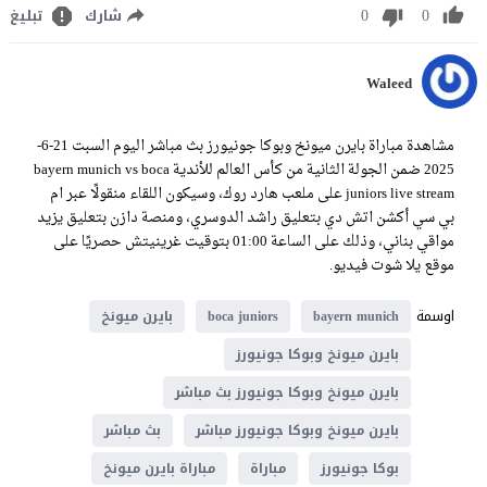
0
0
شارك
تبليغ
Waleed
مشاهدة مباراة بايرن ميونخ وبوكا جونيورز بث مباشر اليوم السبت 21-6-
2025 ضمن الجولة الثانية من كأس العالم للأندية bayern munich vs boca
juniors live stream على ملعب هارد روك، وسيكون اللقاء منقولًا عبر ام
بي سي أكشن اتش دي بتعليق راشد الدوسري، ومنصة دازن بتعليق يزيد
مواقي بناني، وذلك على الساعة 01:00 بتوقيت غرينيتش حصريًا على
موقع يلا شوت فيديو.
اوسمة
bayern munich
boca juniors
بايرن ميونخ
بايرن ميونخ وبوكا جونيورز
بايرن ميونخ وبوكا جونيورز بث مباشر
بايرن ميونخ وبوكا جونيورز مباشر
بث مباشر
بوكا جونيورز
مباراة
مباراة بايرن ميونخ