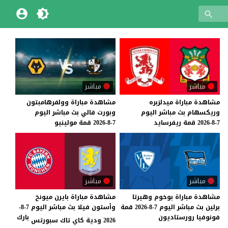
مباشر
مباشر
مشاهدة
مباراة
ميدلزبره
مشاهدة
مباراة
وولفرهامبتون
وريكسهام
بث
مباشر
اليوم
وبورت
فالي
بث
مباشر
اليوم
7-8-2026
قمة
ريفرسايد
7-8-2026
قمة
مولينيو
مباشر
مباشر
مشاهدة
مباراة
بوخوم
وهيرتا
مشاهدة مباراة بايرن ميونخ
برلين
بث
مباشر
اليوم
7-8-2026
قمة
وأستون فيلا بث مباشر اليوم 7-8-
فونوفيا
رورستاديون
بارك
2026 ودية كاي تاك سبورتس