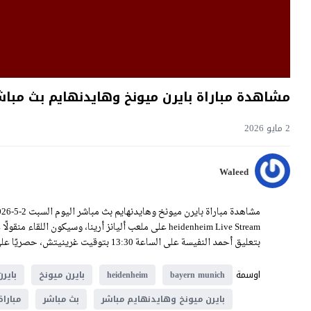
مشاهدة مباراة بايرن ميونخ وهايدنهايم بث مباشر اليوم 2-5-2026 قمة أ
2 مايو 2026
Waleed
heidenheim Live Stream على ملعب أليانز أرينا، وسيكو
بتعليق أحمد النفيسة على الساعة 13:30 بتوقيت غرينيتش، حصريًا على موقع يلا شوت فيديو.
اوسمة
bayern munich
heidenheim
بايرن ميونخ
باير
بايرن ميونخ وهايدنهايم مباشر
بث مباشر
مباراة