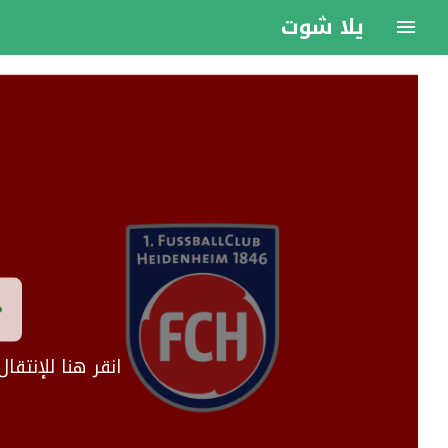
يلا شوت
انقر هنا للإنتق