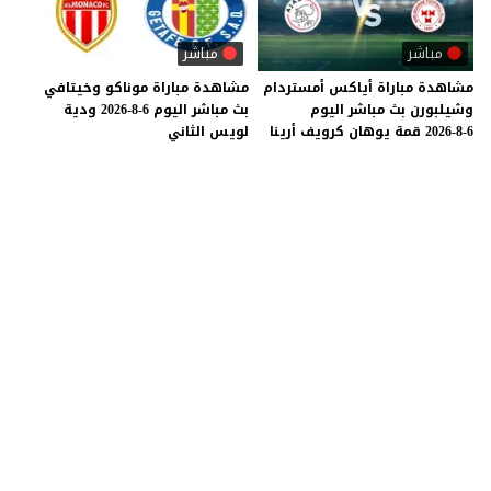
مباشر
مباشر
مشاهدة
مباراة
أياكس
أمستردام
مشاهدة
مباراة
موناكو
وخيتافي
وشيلبورن
بث
مباشر
اليوم
بث
مباشر
اليوم
6-8-2026
ودية
6-8-2026
قمة
يوهان
كرويف
أرينا
لويس
الثاني