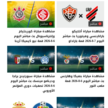
مباشر
مباشر
مشاهدة
مباراة
أتلتيكو
مشاهدة
مباراة
كورينثيانز
باراناينسي
وفيتوريا
بث
مباشر
وإنترناسيونال
بث
مباشر
اليوم
اليوم
7-8-2026
قمة
باراداو
6-8-2026
قمة
نيو
كيميكا
أرينا
مباشر
مباشر
مشاهدة
مباراة
بنفيكا
وهارتس
مشاهدة مباراة سبورتينج براجا
بث
مباشر
اليوم
6-8-2026
قمة
ودينامو مينسك بث مباشر اليوم
ملعب
النور
6-8-2026 تصفيات دوري المؤتمر
الأوروبي