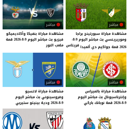
مباشر
مباشر
مشاهدة مباراة سبورتينج براجا
مشاهدة
مباراة
بنفيكا
وأكاديميكو
وموريرينسي بث مباشر اليوم 9-8-
فيزيو
بث
مباشر
اليوم
9-8-2026
قمة
فريتاس
ملعب
النور
2026 قمة جواكيم دي ألميدا
مباشر
مباشر
مشاهدة
مباراة
بالميراس
مشاهدة
مباراة
لاتسيو
وإنترناسيونال
بث
مباشر
اليوم
وفروسينوني
بث
مباشر
اليوم
9-8-2026
قمة
نوبانك
باركي
9-8-2026
ودية
بينيتو
ستيربي