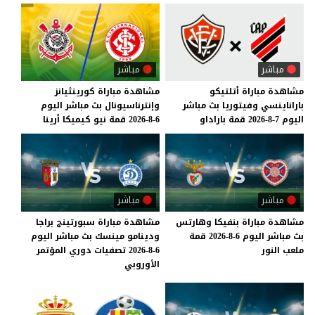
مباشر
مباشر
مشاهدة
مباراة
أتلتيكو
مشاهدة
مباراة
كورينثيانز
باراناينسي
وفيتوريا
بث
مباشر
وإنترناسيونال
بث
مباشر
اليوم
اليوم
7-8-2026
قمة
باراداو
6-8-2026
قمة
نيو
كيميكا
أرينا
مباشر
مباشر
مشاهدة
مباراة
بنفيكا
وهارتس
مشاهدة مباراة سبورتينج براجا
بث
مباشر
اليوم
6-8-2026
قمة
ودينامو مينسك بث مباشر اليوم
ملعب
النور
6-8-2026 تصفيات دوري المؤتمر
الأوروبي