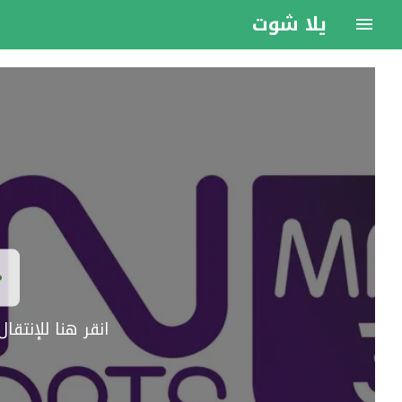
يلا شوت
انقر هنا للإنتق