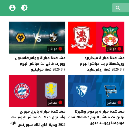
مباشر
مباشر
مشاهدة
مباراة
ميدلزبره
مشاهدة
مباراة
وولفرهامبتون
وريكسهام
بث
مباشر
اليوم
وبورت
فالي
بث
مباشر
اليوم
7-8-2026
قمة
ريفرسايد
7-8-2026
قمة
مولينيو
مباشر
مباشر
مشاهدة
مباراة
بوخوم
وهيرتا
مشاهدة مباراة بايرن ميونخ
برلين
بث
مباشر
اليوم
7-8-2026
قمة
وأستون فيلا بث مباشر اليوم 7-8-
فونوفيا
رورستاديون
بارك
2026 ودية كاي تاك سبورتس