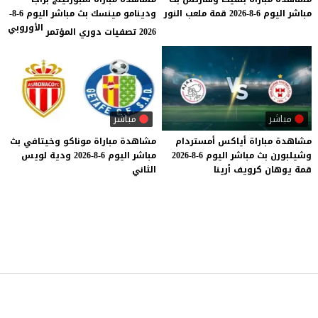
مباشر
اليوم
6-8-2026
قمة
ملعب
النور
ودينامو مينسك بث مباشر اليوم 6-8-
الأوروبي
2026 تصفيات دوري المؤتمر
مباشر
مباشر
مشاهدة
مباراة
أياكس
أمستردام
مشاهدة
مباراة
موناكو
وخيتافي
بث
وشيلبورن
بث
مباشر
اليوم
6-8-2026
مباشر
اليوم
6-8-2026
ودية
لويس
قمة
يوهان
كرويف
أرينا
الثاني
موقع يلا شوت
© 2023 جميع الحقوق محفوظة.