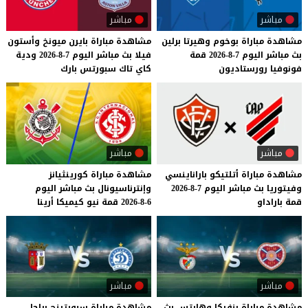
مباشر
مباشر
مشاهدة
مباراة
بوخوم
وهيرتا
برلين
مشاهدة
مباراة
بايرن
ميونخ
وأستون
بث
مباشر
اليوم
7-8-2026
قمة
فيلا
بث
مباشر
اليوم
7-8-2026
ودية
فونوفيا
رورستاديون
كاي
تاك
سبورتس
بارك
مباشر
مباشر
مشاهدة
مباراة
أتلتيكو
باراناينسي
مشاهدة
مباراة
كورينثيانز
وفيتوريا
بث
مباشر
اليوم
7-8-2026
وإنترناسيونال
بث
مباشر
اليوم
قمة
باراداو
6-8-2026
قمة
نيو
كيميكا
أرينا
مباشر
مباشر
مشاهدة
مباراة
بنفيكا
وهارتس
بث
مشاهدة مباراة سبورتينج براجا