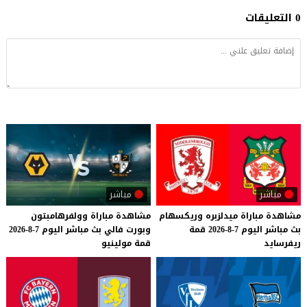
0 التعليقات
مباشر
مباشر
مشاهدة
مباراة
ميدلزبره
وريكسهام
مشاهدة
مباراة
وولفرهامبتون
بث
مباشر
اليوم
7-8-2026
قمة
وبورت
فالي
بث
مباشر
اليوم
7-8-2026
ريفرسايد
قمة
مولينيو