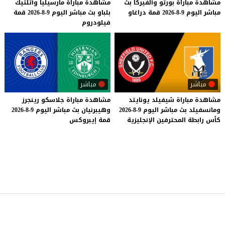
مشاهدة
مباراة
بورتو
وألفيركا
بث
مشاهدة
مباراة
مارسيليا
وأتلتيك
مباشر
اليوم
9-8-2026
قمة
دراغاو
بلباو
بث
مباشر
اليوم
9-8-2026
قمة
فيلودروم
مباشر
مباشر
مشاهدة
مباراة
شيفيلد
يونايتد
مشاهدة
مباراة
جلاسكو
رينجرز
ومانسفيلد
بث
مباشر
اليوم
9-8-2026
وهيبرنيان
بث
مباشر
اليوم
9-8-2026
كأس
رابطة
المحترفين
الإنجليزية
قمة
إيبروكس
موقع يلا شوت
© 2023 جميع الحقوق محفوظة.