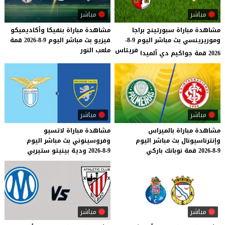
مباشر
مباشر
مشاهدة مباراة سبورتينج براجا
مشاهدة
مباراة
بنفيكا
وأكاديميكو
وموريرينسي بث مباشر اليوم 9-8-
فيزيو
بث
مباشر
اليوم
9-8-2026
قمة
فريتاس
ملعب
النور
2026 قمة جواكيم دي ألميدا
مباشر
مباشر
مشاهدة
مباراة
بالميراس
مشاهدة
مباراة
لاتسيو
وإنترناسيونال
بث
مباشر
اليوم
وفروسينوني
بث
مباشر
اليوم
9-8-2026
قمة
نوبانك
باركي
9-8-2026
ودية
بينيتو
ستيربي
مباشر
مباشر