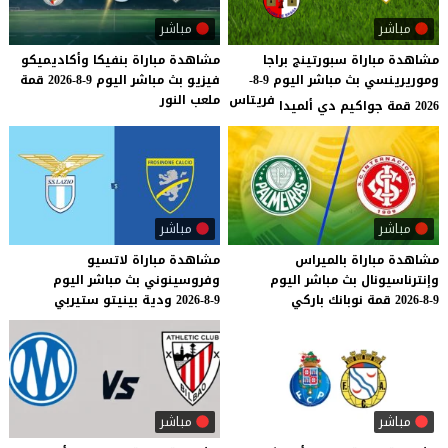
مباشر
مباشر
مشاهدة مباراة سبورتينج براجا
مشاهدة
مباراة
بنفيكا
وأكاديميكو
وموريرينسي بث مباشر اليوم 9-8-
فيزيو
بث
مباشر
اليوم
9-8-2026
قمة
فريتاس
ملعب
النور
2026 قمة جواكيم دي ألميدا
مباشر
مباشر
مشاهدة
مباراة
بالميراس
مشاهدة
مباراة
لاتسيو
وإنترناسيونال
بث
مباشر
اليوم
وفروسينوني
بث
مباشر
اليوم
9-8-2026
قمة
نوبانك
باركي
9-8-2026
ودية
بينيتو
ستيربي
مباشر
مباشر