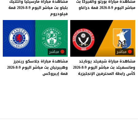
مشاهدة
مباراة
بورتو
وألفيركا
بث
مشاهدة
مباراة
مارسيليا
وأتلتيك
مباشر
اليوم
9-8-2026
قمة
دراغاو
بلباو
بث
مباشر
اليوم
9-8-2026
قمة
فيلودروم
مباشر
مباشر
مشاهدة
مباراة
شيفيلد
يونايتد
مشاهدة
مباراة
جلاسكو
رينجرز
ومانسفيلد
بث
مباشر
اليوم
9-8-2026
وهيبرنيان
بث
مباشر
اليوم
9-8-2026
كأس
رابطة
المحترفين
الإنجليزية
قمة
إيبروكس
موقع يلا شوت
© 2023 جميع الحقوق محفوظة.