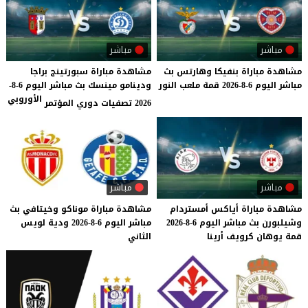
مباشر
مباشر
مشاهدة
مباراة
بنفيكا
وهارتس
بث
مشاهدة مباراة سبورتينج براجا
مباشر
اليوم
6-8-2026
قمة
ملعب
النور
ودينامو مينسك بث مباشر اليوم 6-8-
الأوروبي
2026 تصفيات دوري المؤتمر
مباشر
مباشر
مشاهدة
مباراة
أياكس
أمستردام
مشاهدة
مباراة
موناكو
وخيتافي
بث
وشيلبورن
بث
مباشر
اليوم
6-8-2026
مباشر
اليوم
6-8-2026
ودية
لويس
قمة
يوهان
كرويف
أرينا
الثاني