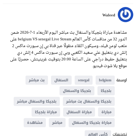
Waleed
مشاهدة مباراة بلجيكا والسنغال بث مباشر اليوم الأربعاء 1-7-2026 ضمن
الدور 32 من منافسات كأس العالم belgium VS senegal Live Stream على
ملعب لومن فيلد، وسيكون اللقاء منقولًا عبر قناة بي إن سبورت ماكس 2
إتش دي بتعليق علي سعيد الكعبي وبي إن سبورت ماكس 4 إتش دي
بتعليق حفيظ دراجي على الساعة 20:00 بتوقيت غرينيتش، حصريًا على
موقع يلا شوت فيديو.
اوسمة
belgium
senegal
السنغال
بث مباشر
بلجيكا
بلجيكا والسنغال
بلجيكا والسنغال بث مباشر
بلجيكا والسنغال مباشر
مباراة
مباراة السنغال
مباراة بلجيكا
مباراة بلجيكا والسنغال
مباشر
مشاهدة
تصنيفات
كأس العالم