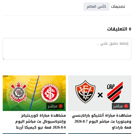
تصنيفات
كأس العالم
0 التعليقات
مباشر
مباشر
مشاهدة
مباراة
أتلتيكو
باراناينسي
مشاهدة
مباراة
كورينثيانز
وفيتوريا
بث
مباشر
اليوم
7-8-2026
وإنترناسيونال
بث
مباشر
اليوم
قمة
باراداو
6-8-2026
قمة
نيو
كيميكا
أرينا