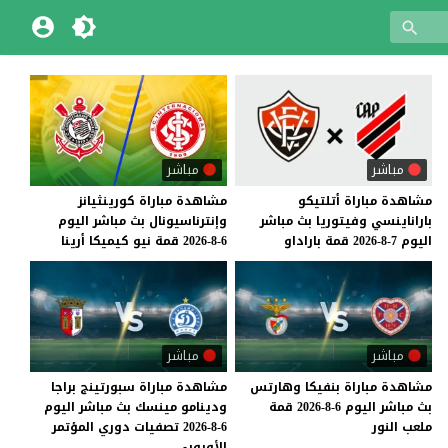
مباشر
مباشر
مشاهدة
مباراة
أتلتيكو
مشاهدة
مباراة
كورينثيانز
باراناينسي
وفيتوريا
بث
مباشر
وإنترناسيونال
بث
مباشر
اليوم
اليوم
7-8-2026
قمة
باراداو
6-8-2026
قمة
نيو
كيميكا
أرينا
مباشر
مباشر
مشاهدة
مباراة
بنفيكا
وهارتس
مشاهدة مباراة سبورتينج براجا
بث
مباشر
اليوم
6-8-2026
قمة
ودينامو مينسك بث مباشر اليوم
ملعب
النور
6-8-2026 تصفيات دوري المؤتمر
الأوروبي