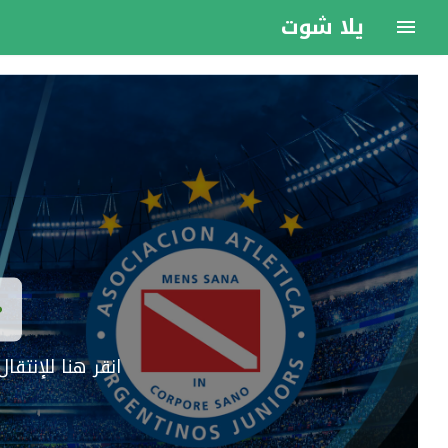
يلا شوت
انقر هنا للإنتق