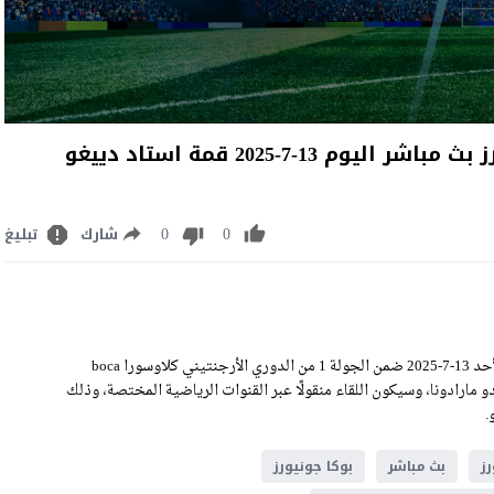
مشاهدة مباراة بوكا جونيورز وأرجنتينوس جونيورز بث مباشر اليوم 13-7-2025 قمة استاد دييغو
0
0
شارك
تبليغ
مشاهدة مباراة بوكا جونيورز وأرجنتينوس جونيورز بث مباشر اليوم الأحد 13-7-2025 ضمن الجولة 1 من الدوري الأرجنتيني كلاوسورا boca
j على ملعب استاد دييغو أرماندو مارادونا، وسيكون اللقاء منقولًا عبر القنوات الرياضية المختصة، وذلك
ز
بث مباشر
بوكا جونيورز