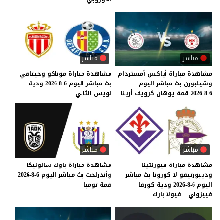
مباشر
مباشر
مشاهدة
مباراة
أياكس
أمستردام
مشاهدة
مباراة
موناكو
وخيتافي
وشيلبورن
بث
مباشر
اليوم
بث
مباشر
اليوم
6-8-2026
ودية
6-8-2026
قمة
يوهان
كرويف
أرينا
لويس
الثاني
مباشر
مباشر
مشاهدة مباراة فيورنتينا
مشاهدة
مباراة
باوك
سالونيكا
وديبورتيفو لا كورونا بث مباشر
وأندرلخت
بث
مباشر
اليوم
6-8-2026
اليوم 6-8-2026 ودية كورفا
قمة
تومبا
فييزولي – فيولا بارك